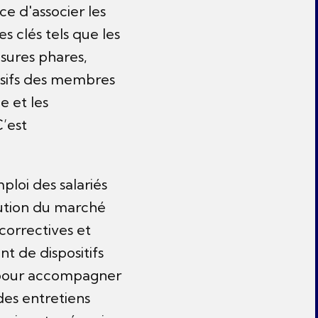
ce d'associer les
s clés tels que les
esures phares,
essifs des membres
e et les
C’est
ploi des salariés
lution du marché
correctives et
t de dispositifs
es pour accompagner
des entretiens