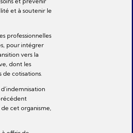
esoins et prévenir
ité et à soutenir le
es professionnelles
s, pour intégrer
nsition vers la
ive, dont les
 de cotisations.
s d’indemnisation
précédent
e de cet organisme,
à offrir de