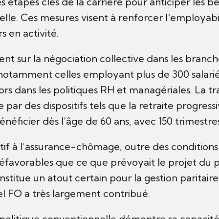
s étapes clés de la carrière pour anticiper les b
elle. Ces mesures visent à renforcer l'employabil
s en activité.
ent sur la négociation collective dans les branch
, notamment celles employant plus de 300 salarié
ors dans les politiques RH et managériales. La tra
ée par des dispositifs tels que la retraite progress
énéficier dès l’âge de 60 ans, avec 150 trimestres
latif à l’assurance-chômage, outre des condition
favorables que ce que prévoyait le projet du 
titue un atout certain pour la gestion paritair
el FO a très largement contribué.
 politique conventionnelle démontre sa capacité 