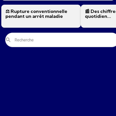
⚖️ Rupture conventionnelle
📰 Des chiffre
pendant un arrêt maladie
quotidien...
Actus des sections
Voir tout
Plan épargne retraite Stellantis
29ème Congrè
& You
des Métallurg
parisienne